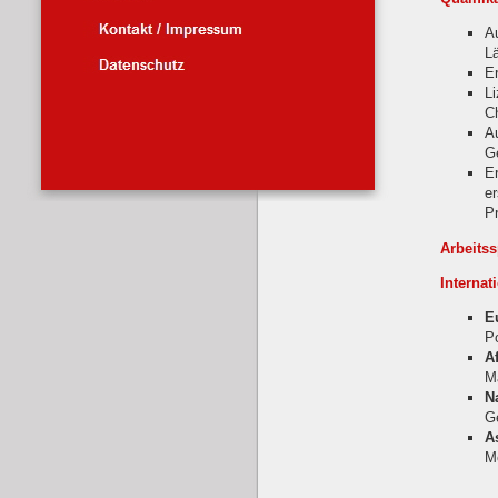
Au
Lä
E
L
C
A
G
E
e
P
Arbeits
Internat
E
P
A
Ma
N
Ge
A
Mo