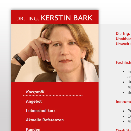
Dr.- Ing
Unabhän
Umwelt 
Fachlic
I
a
U
M
B
Instrum
P
E
Mo
Qualifik